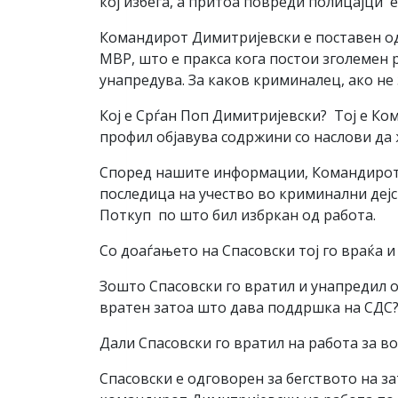
кој избега, а притоа повреди полицајци е
Командирот Димитријевски е поставен од 
МВР, што е пракса кога постои зголемен 
унапредува. За каков криминалец, ако не 
Кој е Срѓан Поп Димитријевски? Тој е Ком
профил објавува содржини со наслови да 
Според нашите информации, Командирот на
последица на учество во криминални дејс
Поткуп по што бил избркан од работа.
Со доаѓањето на Спасовски тој го враќа 
Зошто Спасовски го вратил и унапредил о
вратен затоа што дава поддршка на СДС
Дали Спасовски го вратил на работа за в
Спасовски е одговорен за бегството на за