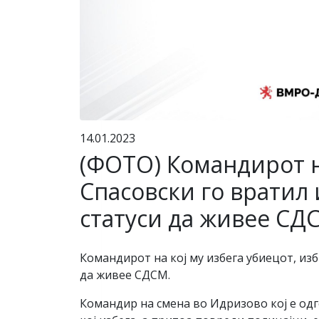
14.01.2023
(ФОТО) Командирот на
Спасовски го вратил 
статуси да живее СД
Командирот на кој му избега убиецот, изб
да живее СДСМ.
Командир на смена во Идризово кој е одг