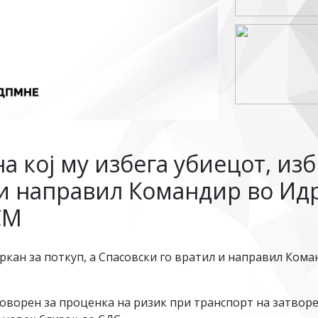
 кој му избега убиецот, избр
и направил Командир во Идр
СМ
ркан за поткуп, а Спасовски го вратил и направил Коман
оворен за проценка на ризик при транспорт на затворе