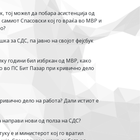
, тој можел да побара асистенција од
 самиот Спасовски кој го враќа во МВР и
во?
ка за СДС, па јавно на својот фејсбук
ку години бил избркан од МВР, како
ло во ПС Бит Пазар при кривично дело
кривично дело на работа? Дали истиот е
а направи нови од полза на СДС?
туку е и министерот кој го вратил