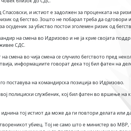
 човек близок до СДС.
Спасовски, и истиот е задолжен за проценката на ризик
ризик од бегство. Зошто не побарал треба да одговори и
за осуденик за убиство постои зголемен ризик од бегст
андир на смена во Идризово и не ја крие својата поддрш
живее СДС.
 смена во чија смена се случило бегството пред некол
твија, информациите говорат дека тој бил фатен на де
и го поставува на командирска позиција во Идризово.
вој полициски службеник, кој бил фатен во вршење на 
?
о иднина тој истиот да може да ги повтори делата или д
твореникот убиец. Тој не само што е министер во МВР, 