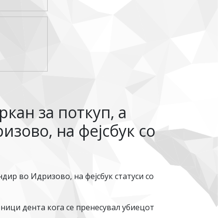
кан за поткуп, а
изово, на фејсбук со
дир во Идризово, на фејсбук статуси со
ници дента кога се пренесувал убиецот