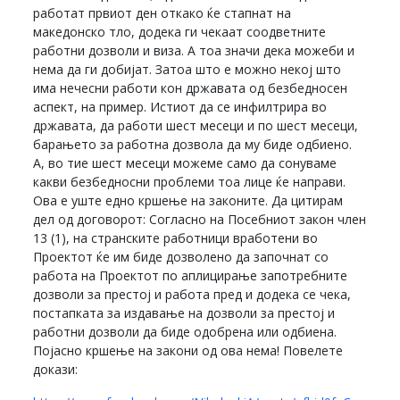
работат првиот ден откако ќе стапнат на
македонско тло, додека ги чекаат соодветните
работни дозволи и виза. А тоа значи дека можеби и
нема да ги добијат. Затоа што е можно некој што
има нечесни работи кон државата од безбедносен
аспект, на пример. Истиот да се инфилтрира во
државата, да работи шест месеци и по шест месеци,
барањето за работна дозвола да му биде одбиено.
А, во тие шест месеци можеме само да сонуваме
какви безбедносни проблеми тоа лице ќе направи.
Ова е уште едно кршење на законите. Да цитирам
дел од договорот: Согласно на Посебниот закон член
13 (1), на странските работници вработени во
Проектот ќе им биде дозволено да започнат со
работа на Проектот по аплицирање запотребните
дозволи за престој и работа пред и додека се чека,
постапката за издавање на дозволи за престој и
работни дозволи да биде одобрена или одбиена.
Појасно кршење на закони од ова нема! Повелете
докази: