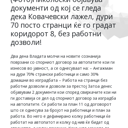
документи од кој се гледа
дека Ковачевски лажел, дури
70 посто странци ќе го градат
коридорот 8, без работни
дозволи!
Два дена Владата молчи на новите сознанија
поврзани со спорниот договор за автопатите кои ги
изнесов во јавност, а се однесуваат на: – Ангажман
на дури 70% странски работници и само 30%
домашни во изградбата – Работа на странци без
работни дозволи и дозволи за престој Затоа денес
објавувам 2 документи кои според свиркачите кои ни
ги доставија се дел од спорниот договор за изградба
на автопатите. Се работи за план 11 од договорот
што се однесува за бројот на работници и план за
работа. Во него е дефинирано колку работници ќе
работат на автопатот и колку од нив ќе бидат од