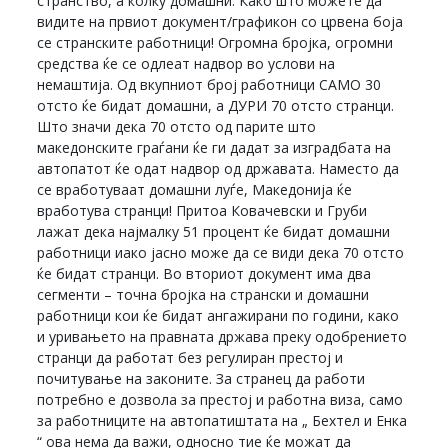
странство, а колку домашни. Како што можете да
видите на првиот документ/графикон со црвена боја
се странските работници! Огромна бројка, огромни
средства ќе се одлеат надвор во услови на
немаштија. Од вкупниот број работници САМО 30
отсто ќе бидат домашни, а ДУРИ 70 отсто странци.
Што значи дека 70 отсто од парите што
македонските граѓани ќе ги дадат за изградбата на
автопатот ќе одат надвор од државата. Наместо да
се вработуваат домашни луѓе, Македонија ќе
вработува странци! Притоа Ковачевски и Груби
лажат дека најмалку 51 процент ќе бидат домашни
работници иако јасно може да се види дека 70 отсто
ќе бидат странци. Во вториот документ има два
сегменти – точна бројка на странски и домашни
работници кои ќе бидат ангажирани по години, како
и уривањето на правната држава преку одобрението
странци да работат без регулиран престој и
почитување на законите. За странец да работи
потребно е дозвола за престој и работна виза, само
за работниците на автопатиштата на „ Бехтел и Енка
“ ова нема да важи, односно тие ќе можат да