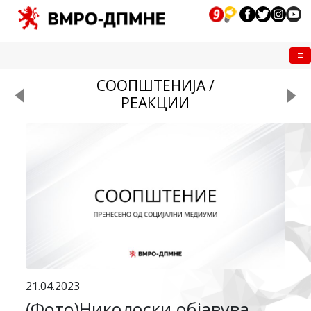
Me
СООПШТЕНИЈА /
РЕАКЦИИ
21.04.2023
(Фото)Николоски објавува