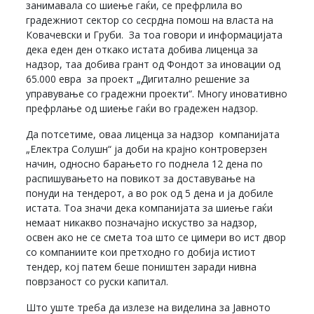
занимавала со шиење гаќи, се префрлила во
градежниот сектор со сесрдна помош на власта на
Ковачевски и Груби. За тоа говори и информацијата
дека еден ден откако истата добива лиценца за
надзор, таа добива грант од Фондот за иновации од
65.000 евра за проект „Дигитално решение за
управување со градежни проекти“. Многу иновативно
префрлање од шиење гаќи во градежен надзор.
Да потсетиме, оваа лиценца за надзор компанијата
„Електра Солушн“ ја доби на крајно контроверзен
начин, односно барањето го поднела 12 дена по
распишувањето на повикот за доставување на
понуди на тендерот, а во рок од 5 дена и ја добиле
истата. Тоа значи дека компанијата за шиење гаќи
немаат никакво позначајно искуство за надзор,
освен ако не се смета тоа што се цимери во ист двор
со компаниите кои претходно го добија истиот
тендер, кој патем беше поништен заради нивна
поврзаност со руски капитал.
Што уште треба да излезе на виделина за Јавното