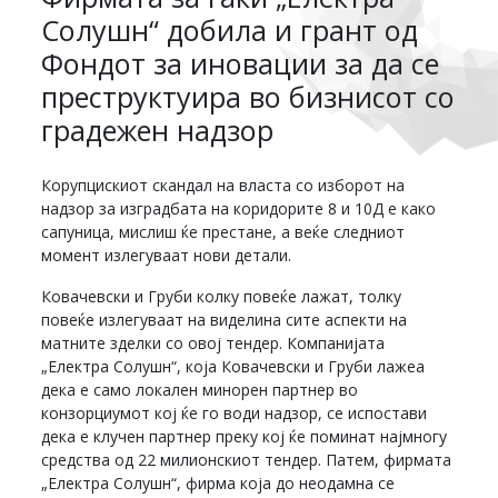
Солушн“ добила и грант од
Фондот за иновации за да се
преструктуира во бизнисот со
градежен надзор
Корупцискиот скандал на власта со изборот на
надзор за изградбата на коридорите 8 и 10Д е како
сапуница, мислиш ќе престане, а веќе следниот
момент излегуваат нови детали.
Ковачевски и Груби колку повеќе лажат, толку
повеќе излегуваат на виделина сите аспекти на
матните зделки со овој тендер. Компанијата
„Електра Солушн“, која Ковачевски и Груби лажеа
дека е само локален минорен партнер во
конзорциумот кој ќе го води надзор, се испостави
дека е клучен партнер преку кој ќе поминат најмногу
средства од 22 милионскиот тендер. Патем, фирмата
„Електра Солушн“, фирма која до неодамна се