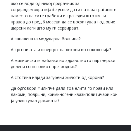
ако се води од некој прирачник за
социјалдемократија ќе успее да ги натера граѓаните
наместо на сите грабежи и трагедии што им ги
правеа до пред 6 месеци да се восхитуваат од овие
шарени лаги што му ги сервираат.
А запалената модуларна болница?
А трговијата и шверцот на лекови во онкологија?
А милионските набавки во здравството партнерски
делени со неговиот претходник?
А стотина илјади загубени животи од корона?
Да одговори Филипче дали тоа елита го прави или
лакоми, површни, криминогени квазиполитичари кои
ја уништуваа државата?