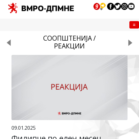
Me
СООПШТЕНИЈА /
РЕАКЦИИ
09.01.2025
Филипче по еден месец