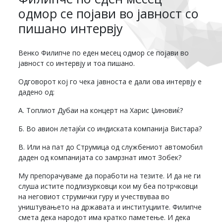
одмор се појави во јавност со
пишано интервју
Венко Филипче по еден месец одмор се појави во
јавност со интервју и тоа пишано.
Одговорот кој го чека јавноста е дали ова интервју е
дадено од:
А. Топлиот Дубаи на концерт на Харис Џиновиќ?
Б. Во авион летајќи со индиската компанија Вистара?
В. Или на пат до Струмица од службениот автомобил
даден од компанијата со замрзнат имот Зобек?
Му препорачуваме да поработи на тезите. И да не ги
слуша истите подлизурковци кои му беа потрчковци
на неговиот струмички гуру и учествуваа во
уништувањето на државата и институциите. Филипче
смета дека народот има кратко паметење. И дека