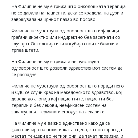
На Филипче не му е грижа што онколошката терапија
не се давала на пациенти, дека се крадела, па дури и
завршувала на црниот пазар во Косово.
Филипче не чувствува одговорност што илјадници
граѓани директно или индиректно беа засегнати со
случајот Онкологија и ги изгубија своите блиски и
трпеа штети.
На Филипче не му е грижа и не чувствува
одговорност што дозволи здравствениот систем да
се распадне.
Филипче не чувствува одговорност што поради него
и СДС се случи крах на македонското здравство, кој
доведе до агонија кај пациентите, пациенти без
терапии и без лекови, неефикасен систем на
закажување термини и егзодус на лекарите.
На Филипче му е важно единствено како да се
факторизира на политичката сцена, за повторно да
местат тендери во четири очи, да течат провизии, и