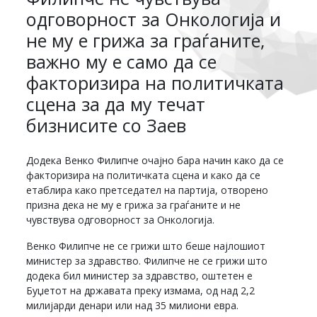
одговорност за Онкологија и
не му е грижа за граѓаните,
важно му е само да се
факторизира на политичката
сцена за да му течат
бизнисите со Заев
Додека Венко Филипче очајно бара начин како да се
факторизира на политичката сцена и како да се
етаблира како претседател на партија, отворено
призна дека не му е грижа за граѓаните и не
чувствува одговорност за Онкологија.
Венко Филипче не се грижи што беше најлошиот
министер за здравство. Филипче не се грижи што
додека бил министер за здравство, оштетен е
Буџетот на државата преку измама, од над 2,2
милијарди денари или над 35 милиони евра.