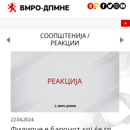
Me
СООПШТЕНИЈА /
РЕАКЦИИ
22.04.2024
Филипче е баронот кој ќе го