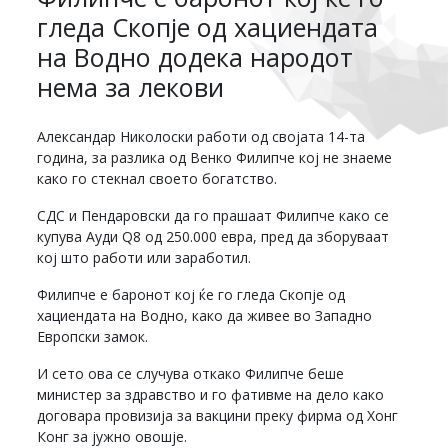
гледа Скопје од хациендата
на Водно додека народот
нема за лекови
Александар Николоски работи од својата 14-та
година, за разлика од Венко Филипче кој не знаеме
како го стекнал своето богатство.
СДС и Пендаровски да го прашаат Филипче како се
купува Ауди Q8 од 250.000 евра, пред да зборуваат
кој што работи или заработил.
Филипче е баронот кој ќе го гледа Скопје од
хациендата на Водно, како да живее во Западно
Европски замок.
И сето ова се случува откако Филипче беше
министер за здравство и го фативме на дело како
договара провизија за вакцини преку фирма од Хонг
Конг за јужно овошје.