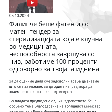
05.10.2024
Филипче беше фатен и со
матен тендер за
стерилизацијата која е клучна
во медицината,
неспособноста завршува со
нив, работиме 100 проценти
одговорно за твојата иднина
За да оцениме дали сме задоволни треба да знаеме
што сме затекнале, за да одиме напред мора да
знаеме што ни оставиле од владата
Во владата предводена од СДС здравството беше
особено тема благодарение на тогашниот министер
за здравство Венко Филипче, сега претседател на