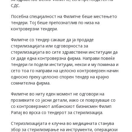
СДС.
Посебна специјалност на Филипче беше местењето
тендери. Тој беше препознатлив по низа на
контроверзни тендери.
Филипче со тендер сакаше да ја продаде
стерилизацијата или одговорноста за
стерилизацијата во сите здравствени институции да
се даде една контроверзна фирма. Направи повеќе
тендери ги подели институции, некои и му поминаа и
сето тоа го направи на целосно контроверзен начин
односно преку целосно спорен тендер на крајно
сомнителна фирма.
Филипче во ниту еден момент не одговори на
прозивките со јасни детали, иако се поврзуваше со
со контроверзниот албанскиот бизнисмен Филип
Рапај во врска со тендерот за стерилизација.
Стеризлизацијата е клучна во медицината станува
збор за стерилизирање на инструменти, операциски