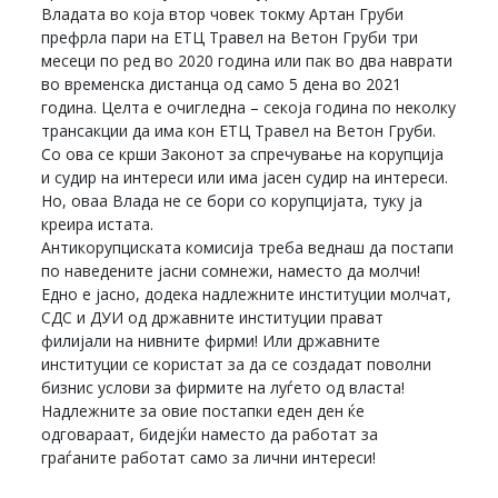
Владата во која втор човек токму Артан Груби
префрла пари на ЕТЦ Травел на Ветон Груби три
месеци по ред во 2020 година или пак во два наврати
во временска дистанца од само 5 дена во 2021
година. Целта е очигледна – секоја година по неколку
трансакции да има кон ЕТЦ Травел на Ветон Груби.
Со ова се крши Законот за спречување на корупција
и судир на интереси или има јасен судир на интереси.
Но, оваа Влада не се бори со корупцијата, туку ја
креира истата.
Антикорупциската комисија треба веднаш да постапи
по наведените јасни сомнежи, наместо да молчи!
Едно е јасно, додека надлежните институции молчат,
СДС и ДУИ од државните институции прават
филијали на нивните фирми! Или државните
институции се користат за да се создадат поволни
бизнис услови за фирмите на луѓето од власта!
Надлежните за овие постапки еден ден ќе
одговараат, бидејќи наместо да работат за
граѓаните работат само за лични интереси!