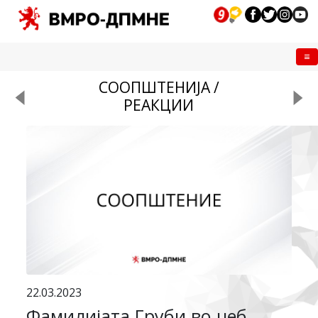
Me
СООПШТЕНИЈА /
РЕАКЦИИ
22.03.2023
Фамилијата Груби во џеб