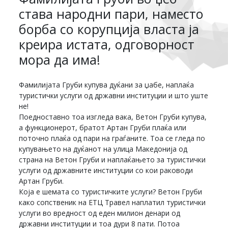
става народни пари, наместо
борба со корупција власта ја
креира истата, одговорност
мора да има!
Фамилијата Груби купува дуќани за џабе, наплаќа
туристички услуги од државни институции и што уште
не!
Поедноставно тоа изгледа вака, Ветон Груби купува,
а функционерот, братот Артан Груби плаќа или
поточно плаќа од пари на граѓаните. Тоа се гледа по
купувањето на дуќанот на улица Македонија од
страна на Ветон Груби и наплаќањето за туристички
услуги од државните институции со кои раководи
Артан Груби.
Која е шемата со туристичките услуги? Ветон Груби
како сопственик на ЕТЦ Травел наплатил туристички
услуги во вредност од еден милион денари од
државни институции и тоа дури 8 пати. Потоа