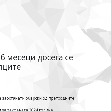
 6 месеци досега се
лците
е заостанати обврски од претходните
и за тековната 2024 година.