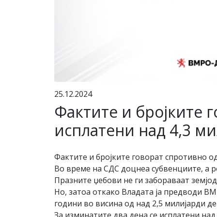
25.12.2024
Фактите и бројките г
исплатени над 4,3 м
Фактите и бројките говорат спротивно о
Во време на СДС доцнеа субвенциите, а 
Празните џебови не ги забораваат земјоде
Но, затоа откако Владата ја предводи ВМ
години во висина од над 2,5 милијарди де
За изминатите два дена се исплатени над