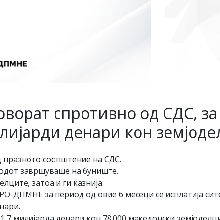
оворат спротивно од СДС, за
илијарди денари кон земјоде
д празното соопштение на СДС.
родот завршуваше на буниште.
лците, затоа и ги казнија.
РО-ДПМНЕ за период од овие 6 месеци се исплатија сит
нари.
 1,7 милијарда денари кон 78.000 македонски земјоделц