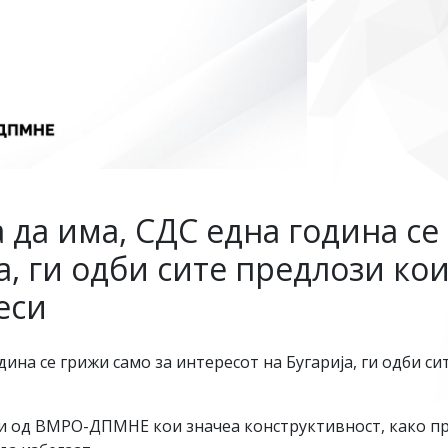
да има, СДС една година се
а, ги одби сите предлози ко
еси
ина се грижи само за интересот на Бугарија, ги одби с
и од ВМРО-ДПМНЕ кои значеа конструктивност, како пр