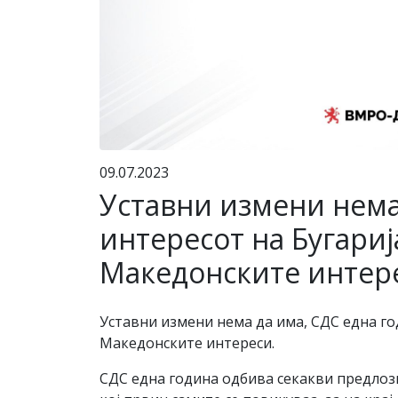
09.07.2023
Уставни измени нема 
интересот на Бугариј
Македонските интер
Уставни измени нема да има, СДС една год
Македонските интереси.
СДС една година одбива секакви предлоз