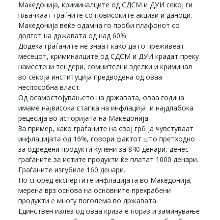
Македонија, криминалците од СДСМ и ДУИ секој ги
пљачкаат граѓните со повисоките акцизи и даноци.
Македонија веќе одамна го проби плафонот со
долгот на државата од над 60%.
Додека граѓаните не знаат како да го преживеат
месецот, криминалците од СДСМ и ДУИ крадат преку
наместени тендери, сомнителни зделки и криминал
во секоја институција предводена од оваа
неспособна власт.
Од осамостојувањето на државата, оваа година
имаме највисока стапка на инфлација и најдлабока
рецесија во историјата на Македонија.
За пример, како граѓаните на свој грб ја чувстуваат
инфлацијата од 16%, говори фактот што претходно
за одредени продукти купени за 840 денари, денес
граѓаните за истите продукти ќе платат 1000 денари.
Граѓаните изгубиле 160 денари.
Но според експертите инфлацијата во Македонија,
мерена врз основа на основните прехрабени
продукти е многу поголема во државата.
Единствен излез од оваа криза е пораз и заминување