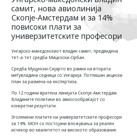
самит, нова авиолинија
Скопје-Амстердам и за 14%
повисоки плати за
универзитетските професори
Унгарско-македонскиот владин самит, предвидена
тет-а-тет средба Мицкоски-Орбан.
Средба Муцунски-Сијарто во рамки на втората
меѓувладина седница со Унгарија. Потпишан акциски
план за размена на експертиза.
По 12 години вратена линијата Скопје-Амстердам.
Владините политики во авиосообраќајот со
конкретни резултати.
Зголемени платите на универзитетските професори
за 14%. МОН со постојани вложувања за реален
исчекор во квалитетот на високото образование.