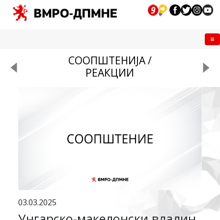
Me
СООПШТЕНИЈА /
РЕАКЦИИ
03.03.2025
Унгарско-македонски владин