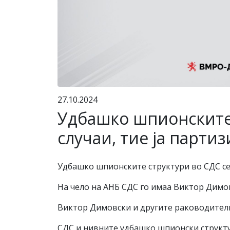
27.10.2024
Удбашко шпионските 
случаи, тие ја парти
Удбашко шпионските структури во СДС се 
На чело на АНБ СДС го имаа Виктор Димов
Виктор Димовски и другите раководители
СДС и нивните удбашко шпионски структу