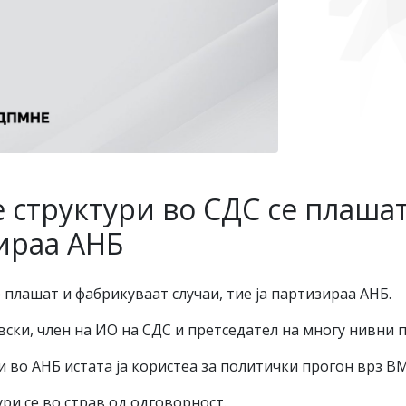
структури во СДС се плашат
зираа АНБ
плашат и фабрикуваат случаи, тие ја партизираа АНБ.
ски, член на ИО на СДС и претседател на многу нивни п
 во АНБ истата ја користеа за политички прогон врз В
ри се во страв од одговорност.