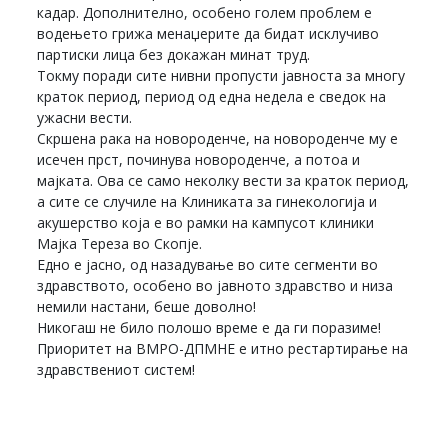
кадар. Дополнително, особено голем проблем е
водењето грижа менаџерите да бидат исклучиво
партиски лица без докажан минат труд.
Токму поради сите нивни пропусти јавноста за многу
краток период, период од една недела е сведок на
ужасни вести.
Скршена рака на новороденче, на новороденче му е
исечен прст, починува новороденче, а потоа и
мајката. Ова се само неколку вести за краток период,
а сите се случиле на Клиниката за гинекологија и
акушерство која е во рамки на кампусот клиники
Мајка Тереза во Скопје.
Едно е јасно, од назадување во сите сегменти во
здравството, особено во јавното здравство и низа
немили настани, беше доволно!
Никогаш не било полошо време е да ги поразиме!
Приоритет на ВМРО-ДПМНЕ е итно рестартирање на
здравствениот систем!