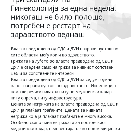
Гинекологија за една недела,
никогаш не било полошо,
потребен е рестарт на
здравството веднаш
Власта предводена од СДС и ДУИ направи пустош во
сите области, меѓу кои и во здравството.
Грижата на луѓето во власта предводена од СДС и
ДУИ е сведена само на грижа за нивниот сопствен
џеб и за сопствените интереси.
Власта предводена од СДС и ДУИ за седум години
власт направи пустош во здравството. Инвестиција
немаше речиси никаква ниту во медицински кадар,
ниту опрема, ниту инфраструктура.
Цената за негрижата на власта предводена од СДС и
ДУИ ја плаќаат граѓаните. Цената за нивната
негрижа која ја плаќаат граѓаните е многу висока.
Особено скапо чини негрижата за постоечкиот
медицински кадар, неинвестирање во нов медицински