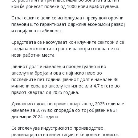
кои ќе донесат повеќе од 1000 нови вработувања.
Стратешките цели се исполнуваат преку долгорочни
планови што гарантираат одржлив економски развој
и социјална стабилност.
Средствата се насочуваат кон клучните сектори и се
создава можности за раст и развој и отворање на
нови работни места.
Јавниот долг е намален и процентуално и во
апсолутна бројка и ова е најниско ниво во
последните пет години. Јавниот долг е намален 36
милиони евра во апсолутен износ или 4,7 отсто во
првиот квартал од 2025 година.
Државниот долг во првиот квартал од 2025 година е
намален за 3,7% во споредба со тој објавен на 31
декември 2024 година.
Се зголемува индустриското производство,
реализацијата на инвестициите ќе донесе повисок