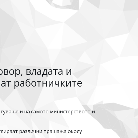
вор, владата и
ршат работничките
штување и на самото министерството и
гулираат различни прашања околу