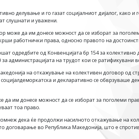
ивно делување и го газат социјалниот дијалог, како и 
ат слушнати и уважени.
ор може да им донесе можност да се изборат за поголем
 крши работнички права, односно правото на достоинст
ршат одредбите од Конвенцијата бр 154 за колективно 
150 за администрацијата на трудот кои се ратификувани 
Македонија на откажување на колективен договор од стр
ко социјалдеморкатска и декларативно се обврзуваше де
 да им донесе можност да се изборат за поголеми прав
уваат тоа право.
и сомнеж дека ќе продолжи насилното откажување на ко
о договарање во Република Македонија, што е спроти