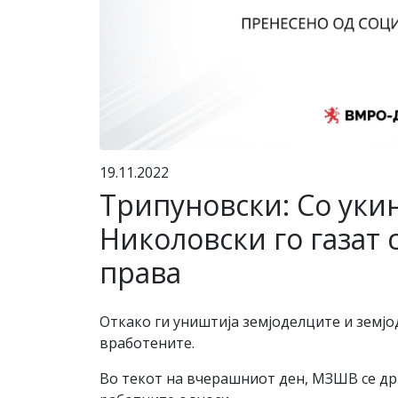
19.11.2022
Трипуновски: Со уки
Николовски го газат 
права
Откако ги уништија земјоделците и земј
вработените.
Во текот на вчерашниот ден, МЗШВ се др