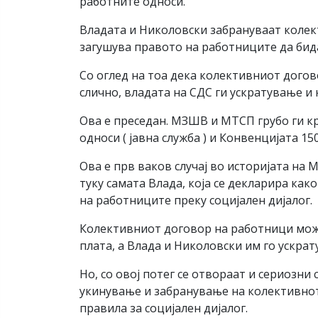
работните односи.
Владата и Николовски забрануваат колект
загушува правото на работниците да бид
Со оглед на тоа дека колективниот догов
слично, владата на СДС ги ускратување и
Ова е преседан. МЗШВ и МТСП грубо ги к
односи ( јавна служба ) и Конвенцијата 
Ова е прв ваков случај во историјата на 
туку самата Влада, која се декларира ка
на работниците преку социјален дијалог.
Колективниот договор на работници може
плата, а Влада и Николовски им го ускрат
Но, со овој потег се отвораат и сериозн
укинување и забранување на колективнот
правила за социјален дијалог.