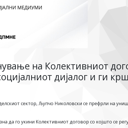
нување на Колективниот дого
социјалниот дијалог и ги к
оделскиот сектор, Љупчо Николовски се префрли на уни
зна да го укини Колективниот договор со којшто се ре