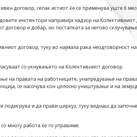
тивен договор, сепак истиот ќе се применува уште 6 ме
удовите инспектори направија надзор на Колективниот
т договор е добар, но постапката за негово склучување
ивниот договор, туку во најмала рака неодговорност на
ласуваат со укнувањето на Колективниот договор.
вање на правата на работниците, унапредување на прав
нција, се насочува кон целосно уништување и на земјо
и подигрува и да прави циркуз, туку веднаш да започне
 со многу работа ќе го управиме.