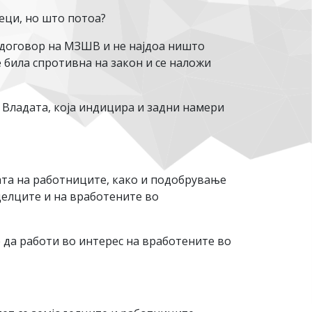
сеци, но што потоа?
 договор на МЗШВ и не најдоа ништо
 била спротивна на закон и се наложи
 Владата, која индицира и задни намери
ата на работниците, како и подобрување
делците и на вработените во
 да работи во интерес на вработените во