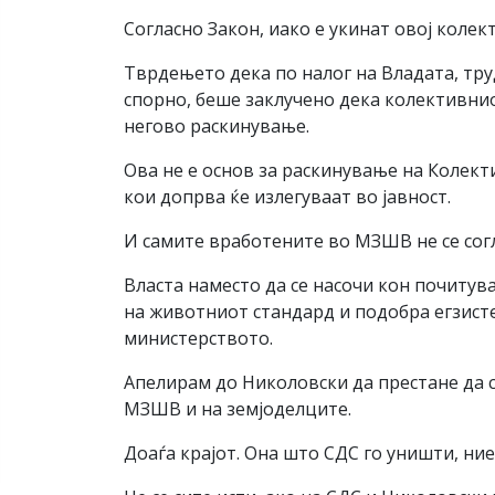
Согласно Закон, иако е укинат овој колек
Тврдењето дека по налог на Владата, тр
спорно, беше заклучено дека колективнио
негово раскинување.
Ова не е основ за раскинување на Колект
кои допрва ќе излегуваат во јавност.
И самите вработените во МЗШВ не се сог
Власта наместо да се насочи кон почиту
на животниот стандард и подобра егзисте
министерството.
Апелирам до Николовски да престане да с
МЗШВ и на земјоделците.
Доаѓа крајот. Она што СДС го уништи, ние