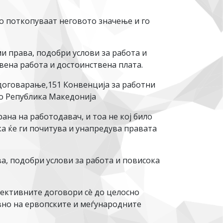
го поткопуваат неговото значење и го
и права, подобри услови за работа и
вена работа и достоинствена плата.
договарање,151 Конвенција за работни
во Република Македонија
ана на работодавач, и тоа не кој било
ка ќе ги почитува и унапредува правата
а, подобри услови за работа и повисока
лективните договори сè до целосно
вно на ервопските и меѓународните