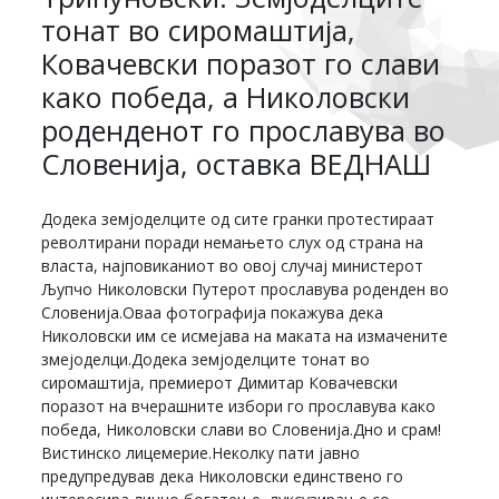
тонат во сиромаштија,
Ковачевски поразот го слави
како победа, а Николовски
роденденот го прославува во
Словенија, оставка ВЕДНАШ
Додека земјоделците од сите гранки протестираат
револтирани поради немањето слух од страна на
власта, најповиканиот во овој случај министерот
Љупчо Николовски Путерот прославува роденден во
Словенија.Оваа фотографија покажува дека
Николовски им се исмејава на маката на измачените
змејоделци.Додека земјоделците тонат во
сиромаштија, премиерот Димитар Ковачевски
поразот на вчерашните избори го прославува како
победа, Николовски слави во Словенија.Дно и срам!
Вистинско лицемерие.Неколку пати јавно
предупредував дека Николовски единствено го