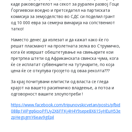
каде раководителот на секот за рурален развој Гоце
Ѓоргиевски воедно и претседател на партиската
комисија за земјоделство во СДС си поделил грант
од 10 000 евра за семејна винарија на сопствениот
татко!
Наместо денес да излезат и да кажат како ќе го
решат пласманот на пролетната зелка во Струмичко,
кога ќе извршат обештетување на свињарите кои
претрпеа штети од Африканската свинска чума, кога
ќе се исплатат субвенциите на тутунарите, по која
цена ќе се откупува грозјето од оваа реколта???
За крај почитувани елитисти од власта се гледа
крајот на вашето расипничко владеење, а потоа и
одговорност вашите злоупотреби !
https://www.facebook.com/tripunovskicvetan/posts/pfbid
088p1ViPgq6iooPFUy2X6FFKj4H4Y9sepe8X61SyHEuH53e
zpHegsgmY6eav9gEpil