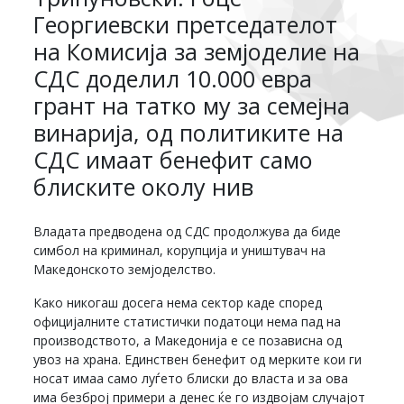
Георгиевски претседателот
на Комисија за земјоделие на
СДС доделил 10.000 евра
грант на татко му за семејна
винарија, од политиките на
СДС имаат бенефит само
блиските околу нив
Владата предводена од СДС продолжува да биде
симбол на криминал, корупција и уништувач на
Македонското земјоделство.
Како никогаш досега нема сектор каде според
официјалните статистички податоци нема пад на
производството, а Македонија е се позависна од
увоз на храна. Единствен бенефит од мерките кои ги
носат имаа само луѓето блиски до власта и за ова
има безброј примери а денес ќе го издвојам случајот