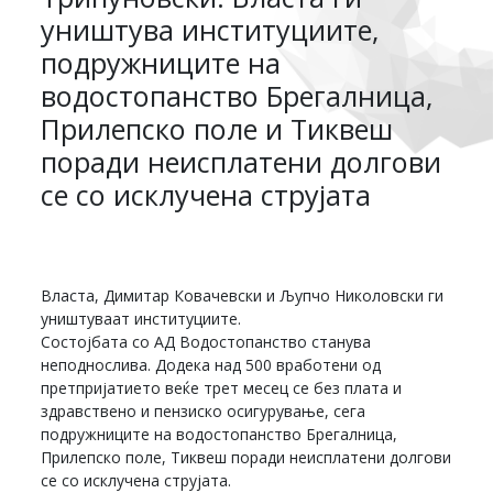
уништува институциите,
подружниците на
водостопанство Брегалница,
Прилепско поле и Тиквеш
поради неисплатени долгови
се со исклучена струјата
Власта, Димитар Ковачевски и Љупчо Николовски ги
уништуваат институциите.
Состојбата со АД Водостопанство станува
неподнослива. Додека над 500 вработени од
претпријатието веќе трет месец се без плата и
здравствено и пензиско осигурување, сега
подружниците на водостопанство Брегалница,
Прилепско поле, Тиквеш поради неисплатени долгови
се со исклучена струјата.