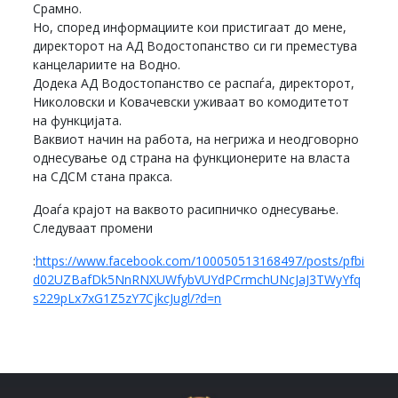
Срамно.
Но, според информациите кои пристигаат до мене,
директорот на АД Водостопанство си ги преместува
канцелариите на Водно.
Додека АД Водостопанство се распаѓа, директорот,
Николовски и Ковачевски уживаат во комодитетот
на функцијата.
Ваквиот начин на работа, на негрижа и неодговорно
однесување од страна на функционерите на власта
на СДСМ стана пракса.
Доаѓа крајот на ваквото расипничко однесување.
Следуваат промени
:
https://www.facebook.com/100050513168497/posts/pfbi
d02UZBafDk5NnRNXUWfybVUYdPCrmchUNcJaJ3TWyYfq
s229pLx7xG1Z5zY7CjkcJugl/?d=n