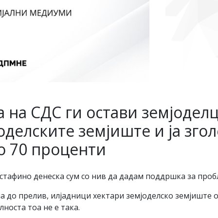
 на СДС ги остави земјоделц
делските земјиште и ја згол
о 70 проценти
стафино денеска сум со нив да дадам поддршка за проб
а до прелив, илјадници хектари земјоделско земјиште о
носта тоа не е така.