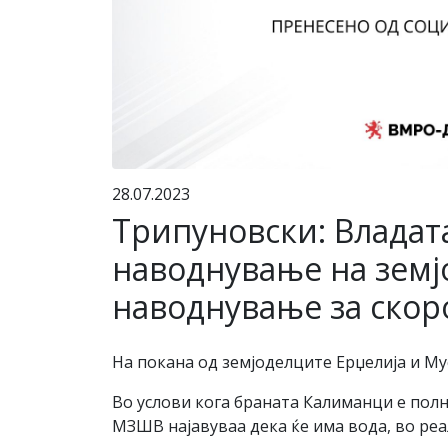
28.07.2023
Трипуновски: Владата
наводнување на земјо
наводнување за скор
На покана од земјоделците Ерџелија и Му
Во услови кога браната Калиманци е полн
МЗШВ најавуваа дека ќе има вода, во реал