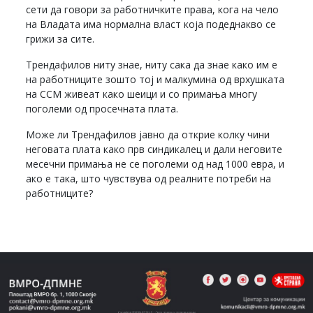
сети да говори за работничките права, кога на чело
на Владата има нормална власт која подеднакво се
грижи за сите.
Трендафилов ниту знае, ниту сака да знае како им е
на работниците зошто тој и малкумина од врхушката
на ССМ живеат како шеици и со примања многу
поголеми од просечната плата.
Може ли Трендафилов јавно да открие колку чини
неговата плата како прв синдикалец и дали неговите
месечни примања не се поголеми од над 1000 евра, и
ако е така, што чувствува од реалните потреби на
работниците?