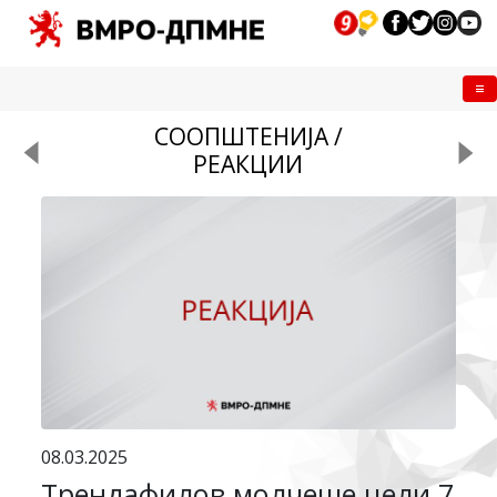
Me
СООПШТЕНИЈА /
РЕАКЦИИ
08.03.2025
Трендафилов молчеше цели 7