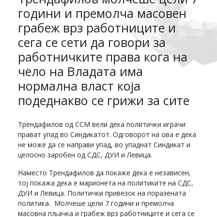
години и премолча масовен
грабеж врз работниците и
сега се сети да говори за
работничките права кога на
чело на Владата има
нормална власт која
подеднакво се грижи за сите
Трендафилов од ССМ вели дека политички играчи
прават упад во Синдикатот. Одговорот на ова е дека
не може да се направи упад, во упаднат Синдикат и
целосно заробен од СДС, ДУИ и Левица.
Наместо Трендафилов да покаже дека е независен,
тој покажа дека е марионета на политиките на СДС,
ДУИ и Левица. Политички привезок на поразената
политика. Молчеше цели 7 години и премолча
масовна пљачка и грабеж врз работниците и сега се