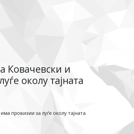
на Ковачевски и
луѓе околу тајната
 има провизии за луѓе околу тајната