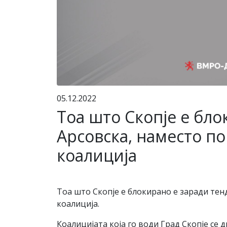
05.12.2022
Тоа што Скопје е бло
Арсовска, наместо по
коалиција
Тоа што Скопје е блокирано е заради тенд
коалиција.
Коалицијата која го води Град Скопје се 