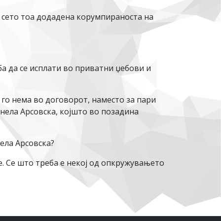
а сето тоа додадена корумпираноста на
ба да се исплати во приватни џебови и
 го нема во договорот, наместо за пари
нела Арсовска, којшто во позадина
ела Арсовска?
е. Се што треба е некој од опкружувањето