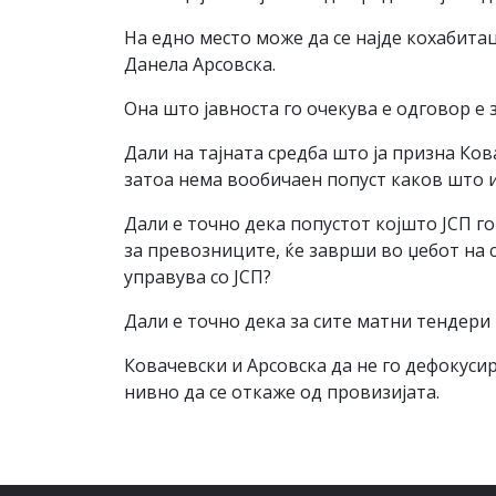
На едно место може да се најде кохабита
Данела Арсовска.
Она што јавноста го очекува е одговор е
Дали на тајната средба што ја призна Ков
затоа нема вообичаен попуст каков што 
Дали е точно дека попустот којшто ЈСП го
за превозниците, ќе заврши во џебот на 
управува со ЈСП?
Дали е точно дека за сите матни тендери
Ковачевски и Арсовска да не го дефокуси
нивно да се откаже од провизијата.