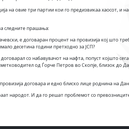
ција на овие три партии кои го предизвикаа хаосот, и н
 за следните прашања:
ачевски, е договаран процент на провизија кој што тре
имало десетина години претходно за ЈСП?
 договарал со набавувачот на нафта, попуст којшто сега
сметководител од Ѓорче Петров во Скопје, близок до Да
 провизија договара и едно блиско лице роднина на Дан
раат народот. И да го решат проблемот со превозницит