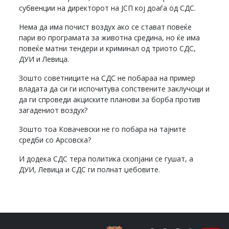
субвенции на директорот на ЈСП кој доаѓа од СДС.
Нема да има почист воздух ако се стават повеќе
пари во програмата за животна средина, но ќе има
повеќе матни тендери и криминал од триото СДС,
ДУИ и Левица.
Зошто советниците на СДС не побараа на пример
владата да си ги испочитува сопствените заклучоци и
да ги спроведи акциските планови за борба против
загадениот воздух?
Зошто тоа Ковачевски не го побара на тајните
средби со Арсовска?
И додека СДС тера политика скопјани се гушат, а
ДУИ, Левица и СДС ги полнат џебовите.