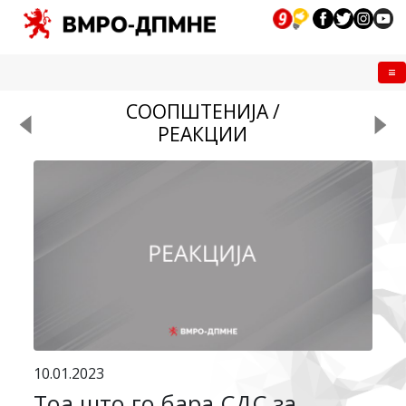
Me
СООПШТЕНИЈА /
РЕАКЦИИ
10.01.2023
Тоа што го бара СДС за