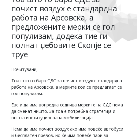
почист воздух е стандардна
работа на Арсовска, а
предложените мерки се гол
популизам, додека тие ги
полнат џебовите Скопје се
труе
Почитувани,
Тоа што го бара СДС за почист воздух е стандардна
работа на Арсовска, а мерките кои се предлагаат се
гол популизам.
Еве и да има вонредна седница мерките на СДС нема
да сменат ништо. За тоа е потребна стратегија и
општа институционална мобилизација.
Нема да има почист воздух ако има повеќе автобуси
и бесплатен превоз, но ќе има повеќе пари за