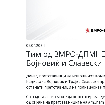
08.04.2024
Тим од ВМРО-ДПМНЕ в
Војновиќ и Славески
Денес, претставници на Извршниот Коми
Кадиевска Војновиќ и Трајко Славески пр
останати претставници на политичките п
Со задоволство може да констатираме де
од страна на претставниците на AmCham