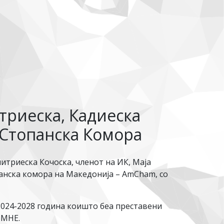
триеска, Кадиеска
 Стопанска Комора
риеска Кочоска, членот на ИК, Маја
анска комора на Македонија – AmCham, со
2024-2028 година коишто беа преставени
ПМНЕ.