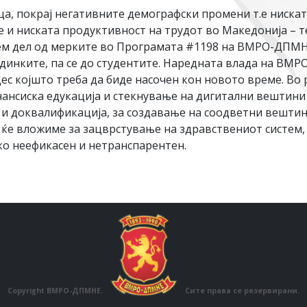
а, покрај негативните демографски промени т.е нискат
е и ниската продуктивност на трудот во Македонија – 
лем дел од мерките во Програмата #1198 на ВМРО-ДПМНЕ
адинките, па се до студентите. Наредната влада на ВМ
с којшто треба да биде насочен кон новото време. Во
ансиска едукација и стекнување на дигитални вештини 
 и доквалификација, за создавање на соодветни вештин
ри ќе вложиме за зацврстување на здравствениот систем
о неефикасен и нетранспарентен.
Copyright ВМРО-ДПМНЕ.
Сите права се резервирани.