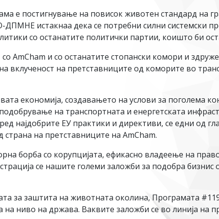
ама е постигнување на повисок животен стандард на гр
-ДПМНЕ истакнаа дека се потребни силни системски про
литики со останатите политички партии, коишто би ост
т со AmCham и со останатите стопански комори и здруже
лна вклученост на претставниците од коморите во тра
ивата економија, создавањето на услови за поголема к
 подобрување на транспортната и енергетската инфрас
ед најдобрите ЕУ практики и директиви, се едни од гл
од страна на претставниците на AmCham.
рна борба со корупцијата, ефикасно владеење на правот
трација се нашите големи заложби за подобра бизнис о
ата за заштита на животната околина, Програмата #119
 на ниво на држава. Ваквите заложби се во линија на 