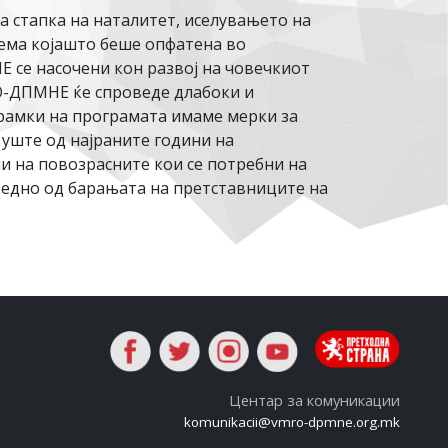
а стапка на наталитет, иселувањето на
тема којашто беше опфатена во
 се насочени кон развој на човечкиот
РО-ДПМНЕ ќе спроведе длабоки и
 рамки на програмата имаме мерки за
уште од најраните години на
и на повозрасните кои се потребни на
, едно од барањата на претставниците на
Центар за комуникации
komunikacii@vmro-dpmne.org.mk