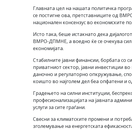
Главната цел на нашата политичка прогр
се постигне ова, претставниците од ВМРО
национален консензус во економските по
Исто така, беше истакнато дека дијалого
ВМРО-ДПМНЕ, а воедно ќе се очекува си
економијата.
Стабилните јавни финансии, борбата со с
приватниот сектор, јавни инвестиции во
даночно и регулаторно опкружување, спор
коишто во најголем дел беа опфатени и 
Градењето на силни институции, беспреко
професионализацијата на јавната админис
услуги за сите граѓани.
Свесни за климатските промени и потреб
зголемување на енергетската ефикасноста