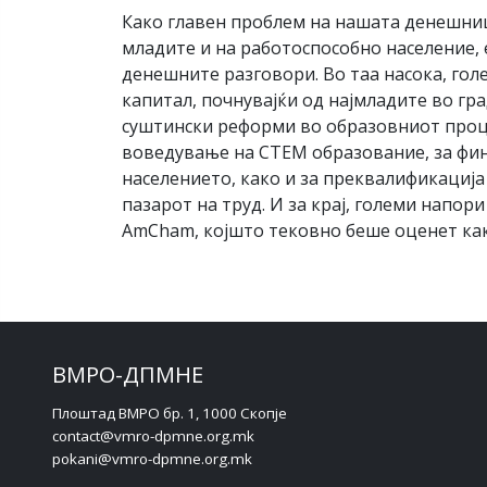
Како главен проблем на нашата денешниц
младите и на работоспособно население, 
денешните разговори. Во таа насока, го
капитал, почнувајќи од најмладите во гр
суштински реформи во образовниот проце
воведување на СТЕМ образование, за фин
населението, како и за преквалификација
пазарот на труд. И за крај, големи напо
AmCham, којшто тековно беше оценет как
ВМРО-ДПМНЕ
Плоштад ВМРО бр. 1, 1000 Скопје
contact@vmro-dpmne.org.mk
pokani@vmro-dpmne.org.mk