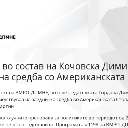
о состав на Кочовска Дими
 на средба со Американската
тет на ВМРО-ДПМНЕ, потпретседателката Гордана Димит
исуствуваа на заедничка средба во Американската Стоп
артии.
ка клучните препораки за политиките во периодот од 
 се целосно содржани во Програмата #1198 на ВМРО-Д