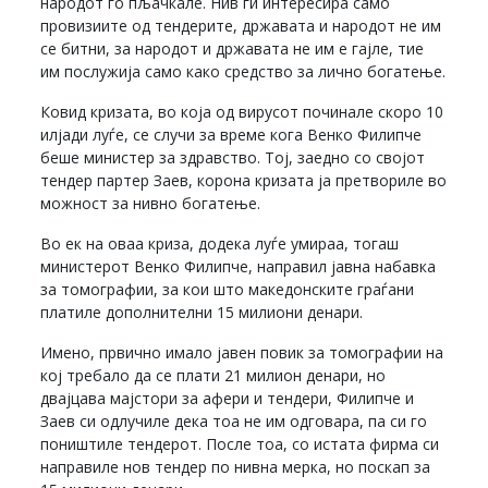
народот го пљачкале. Нив ги интересира само
провизиите од тендерите, државата и народот не им
се битни, за народот и државата не им е гајле, тие
им послужија само како средство за лично богатење.
Ковид кризата, во која од вирусот починале скоро 10
илјади луѓе, се случи за време кога Венко Филипче
беше министер за здравство. Тој, заедно со својот
тендер партер Заев, корона кризата ја претвориле во
можност за нивно богатење.
Во ек на оваа криза, додека луѓе умираа, тогаш
министерот Венко Филипче, направил јавна набавка
за томографии, за кои што македонските граѓани
платиле дополнителни 15 милиони денари.
Имено, првично имало јавен повик за томографии на
кој требало да се плати 21 милион денари, но
двајцава мајстори за афери и тендери, Филипче и
Заев си одлучиле дека тоа не им одговара, па си го
поништиле тендерот. После тоа, со истата фирма си
направиле нов тендер по нивна мерка, но поскап за