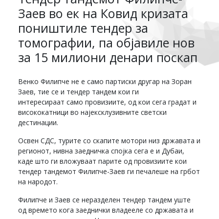
Заев во ек на Ковид кризата
поништиле тендер за
томографии, па објавиле нов
за 15 милиони денари поскап
Венко Филипче не е само партиски другар на Зоран
Заев, тие се и тендер тандем кои ги
интересираат само провизиите, од кои сега градат и
висококатници во најексклузивните светски
дестинации.
Освен СДС, турите со скапите мотори низ државата и
регионот, нивна заедничка спојка сега е и Дубаи,
каде што ги вложуваат парите од провизиите кои
тендер тандемот Филипче-Заев ги печалеше на грбот
на народот.
Филипче и Заев се неразделен тендер тандем уште
од времето кога заеднички владееле со државата и