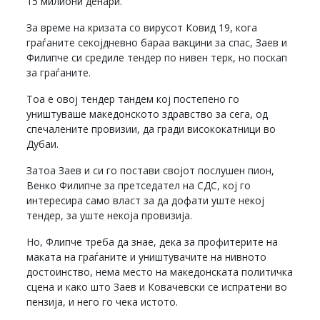
15 милиони денари.
За време на кризата со вирусот Ковид 19, кога
граѓаните секојдневно бараа вакцини за спас, Заев и
Филипче си средиле тендер по нивен терк, но поскап
за граѓаните.
Тоа е овој тендер тандем кој постепено го
уништуваше македонското здравство за сега, од
спечалените провизии, да гради висококатници во
Дубаи.
Затоа Заев и си го постави својот послушен пион,
Венко Филипче за претседател на СДС, кој го
интересира само власт за да дофати уште некој
тендер, за уште некоја провизија.
Но, Флипче треба да знае, дека за профитерите на
маката на граѓаните и уништувачите на нивното
достоинство, нема место на македонската политичка
сцена и како што Заев и Ковачевски се испратени во
пензија, и него го чека истото.