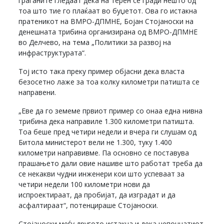
граѓаните гледаат дека на терен се гради нешто од
тоа што тие го плаќаат во буџетот. Ова го истакна
пратеникот на ВМРО-ДПМНЕ, Бојан Стојаноски на
денешната трибина организирана од ВМРО-ДПМНЕ
во Делчево, на тема „Политики за развој на
инфраструктурата“.
Тој исто така преку пример објасни дека власта
безосетно лаже за тоа колку километри патишта се
направени.
„Еве да го земеме првиот пример со онаа една нивна
трибина дека направиле 1.300 километри патишта.
Тоа беше пред четири недели и вчера ги слушам од
Битола министерот вели не 1.300, туку 1.400
километри направивме. Па основно се поставува
прашањето дали овие нашиве што работат треба да
се некакви чудни инженери кои што успеваат за
четири недели 100 километри нови да
испроектираат, да пробијат, да изградат и да
асфалтираат“, потенцираше Стојаноски.
Стојаноски меѓу другото истакна и дека непочнатиот