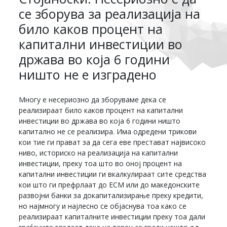
се зборува за реализација на
било каков процент на
капитални инвестиции во
држава во која 6 години
ништо не е изградено
Многу е несериозно да зборуваме дека се
реализираат било каков процент на капитални
инвестиции во држава во која 6 години ништо
капитално не се реализира. Има одредени трикови
кои тие ги прават за да сега еве престават највисоко
ниво, историско на реализација на капитални
инвестиции, преку тоа што во оној процент на
капитални инвестиции ги вкалкулираат сите средства
кои што ги префрлаат до ЕСМ или до македонските
развојни банки за докапитализирање преку кредити,
но најмногу и најлесно се објаснува тоа како се
реализираат капиталните инвестиции преку тоа дали