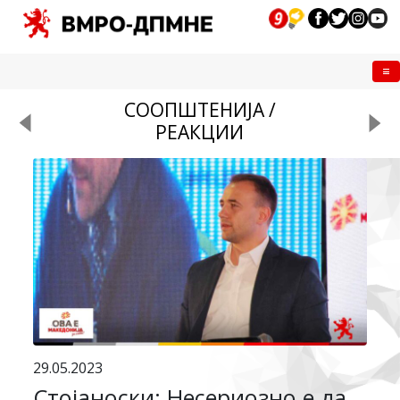
Me
СООПШТЕНИЈА /
РЕАКЦИИ
29.05.2023
Стојаноски: Несериозно е да