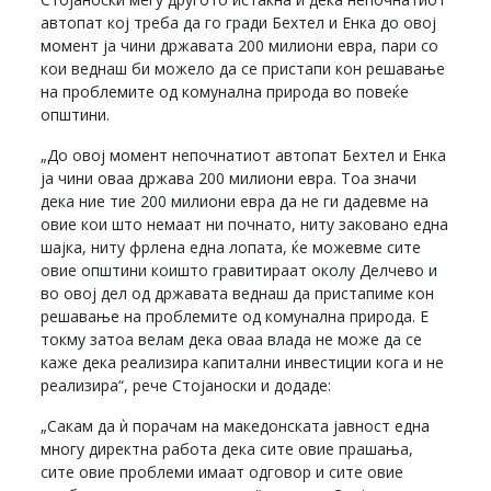
автопат кој треба да го гради Бехтел и Енка до овој
момент ја чини државата 200 милиони евра, пари со
кои веднаш би можело да се пристапи кон решавање
на проблемите од комунална природа во повеќе
општини.
„До овој момент непочнатиот автопат Бехтел и Енка
ја чини оваа држава 200 милиони евра. Тоа значи
дека ние тие 200 милиони евра да не ги дадевме на
овие кои што немаат ни почнато, ниту заковано една
шајка, ниту фрлена една лопата, ќе можевме сите
овие општини коишто гравитираат околу Делчево и
во овој дел од државата веднаш да пристапиме кон
решавање на проблемите од комунална природа. Е
токму затоа велам дека оваа влада не може да се
каже дека реализира капитални инвестиции кога и не
реализира“, рече Стојаноски и додаде:
„Сакам да ѝ порачам на македонската јавност една
многу директна работа дека сите овие прашања,
сите овие проблеми имаат одговор и сите овие