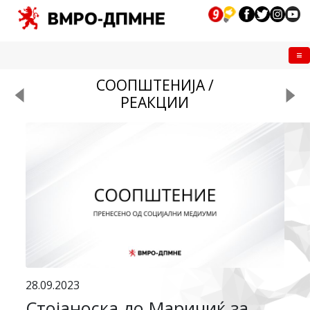
Me
СООПШТЕНИЈА /
РЕАКЦИИ
28.09.2023
Стојаноска до Маричиќ за