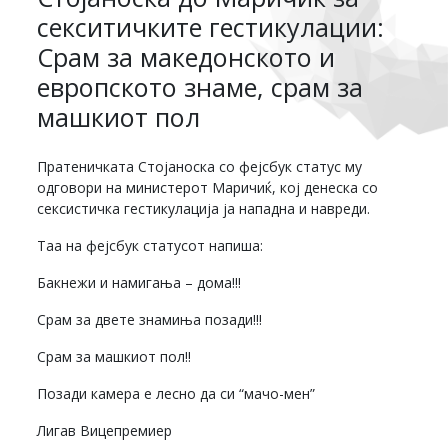
секситичките гестикулации:
Срам за македонското и
европското знаме, срам за
машкиот пол
Пратеничката Стојаноска со фејсбук статус му
одговори на министерот Маричиќ, кој денеска со
сексистичка гестикулација ја нападна и навреди.
Таа на фејсбук статусот напиша:
Бакнежи и намигања – дома!!!
Срам за двете знамиња позади!!!
Срам за машкиот пол!!
Позади камера е лесно да си “мачо-мен”
Лигав Вицепремиер