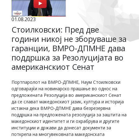
01.08.2023
Стоилковски: Пред две
години никој не зборуваше за
гаранции, ВМРО-ДПМНЕ дава
поддршка за Резолуцијата во
американскиот Сенат
Портпаролот на ВМРО-ДПМНЕ, Наум Стоилковски
одговарајќи на новинарско прашање во однос на
предложената Резолуција во американскиот Сенат
да се слават македонскиот јазик, култура и историја
истакна дека ВМРО-ДПМНЕ дава безрезервна
поддршка на предложената резолуција за заштита на
македонскиот идентитет и ги охрабрува и другите
институции и држави да донесат документи за
поткрепа на многувековната македонската