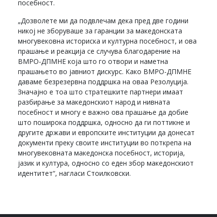
посебност.
„Дозволете ми да подвлечам дека пред две години
никој не зборуваше за гаранции за македонската
многувековна историска и културна посебност, и ова
прашање и реакција се случува благодарение на
ВМРО-ДПМНЕ која што го отвори и наметна
прашањето во јавниот дискурс. Како ВМРО-ДПМНЕ
даваме безрезервна поддршка на оваа Резолуција.
Значајно е тоа што стратешките партнери имаат
разбирање за македонскиот народ и нивната
посебност и многу е важно ова прашање да добие
што поширока поддршка, односно да ги поттикне и
другите држави и европските институции да донесат
документи преку своите институции во поткрепа на
многувековната македонска посебност, историја,
јазик и култура, односно со еден збор македонскиот
идентитет“, нагласи Стоилковски.