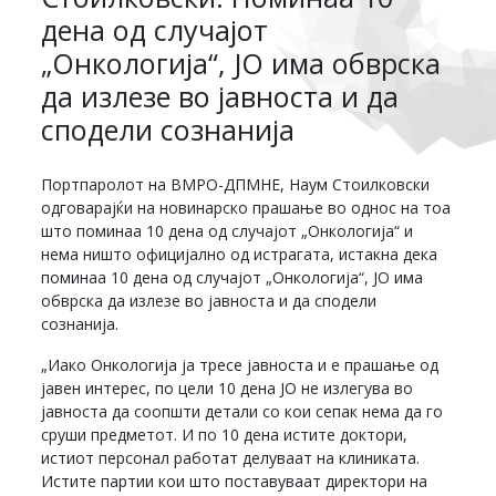
дена од случајот
„Онкологија“, ЈО има обврска
да излезе во јавноста и да
сподели сознанија
Портпаролот на ВМРО-ДПМНЕ, Наум Стоилковски
одговарајќи на новинарско прашање во однос на тоа
што поминаа 10 дена од случајот „Онкологија“ и
нема ништо официјално од истрагата, истакна дека
поминаа 10 дена од случајот „Онкологија“, ЈО има
обврска да излезе во јавноста и да сподели
сознанија.
„Иако Онкологија ја тресе јавноста и е прашање од
јавен интерес, по цели 10 дена ЈО не излегува во
јавноста да соопшти детали со кои сепак нема да го
сруши предметот. И по 10 дена истите доктори,
истиот персонал работат делуваат на клиниката.
Истите партии кои што поставуваат директори на