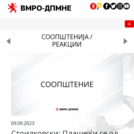
Me
СООПШТЕНИЈА /
РЕАКЦИИ
09.09.2023
Стоилковски: Плашејќи се од