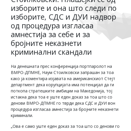
изборите и она што следи по
изборите, СДС и ДУИ надвор
од процедура изгласаа
амнестија за себе и за
бројните неказнети
криминални скандали
На денешната прес конференција портпаролот на
ВМРО-ДПМНЕ, Наум Стоилковски запрашан за тоа
како ја коментира изјавата на американскиот Стејт
департмент дека корупцијата има потенцијал да ги
поткопа стратешките амбиции на Македонија, тој
истакна дека тоа е уште еден доказ за тоа што со
денови ВМРО-ДПМНЕ го тврди дека СДС и ДУИ вон
процедура изгласаа амнестија за бројните неказнети
криминали.
„Ова е само уште еден доказ за тоа што со денови го