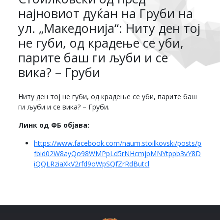
најновиот дуќан на Груби на
ул. „Македонија“: Ниту ден тој
не губи, од крадење се уби,
парите баш ги љуби и се
вика? – Груби
Ниту ден тој не губи, од крадење се уби, парите баш
ги љуби и се вика? – Груби.
Линк од ФБ објава:
https://www.facebook.com/naum.stoilkovski/posts/p
fbid02W8ayQo98WMPpLd5rNHcmjpMNYtppb3vY8D
iQQLRziaXkV2rfd9oWpSQfZrRdButcl