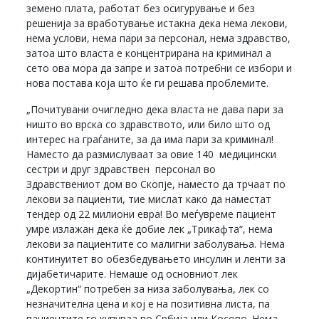
земено плата, работат без осигурување и без
решенија за вработување истакна дека нема лекови,
нема услови, нема пари за персонал, нема здравство,
затоа што власта е концентрирана на криминал а
сето ова мора да запре и затоа потребни се избори и
нова постава која што ќе ги решава проблемите.
„Почитувани очигледно дека власта не дава пари за
ништо во врска со здравството, или било што од
интерес на граѓаните, за да има пари за криминал!
Наместо да размислуваат за овие 140 медицински
сестри и друг здравствен персонал во
Здравствениот дом во Скопје, наместо да трчаат по
лекови за пациенти, тие мислат како да наместат
тендер од 22 милиони евра! Во меѓувреме пациент
умре излажан дека ќе добие лек „Трикафта“, нема
лекови за пациентите со малигни заболувања. Нема
континуитет во обезбедувањето инсулин и ленти за
дијабетичарите. Немаше од основниот лек
„Декортин“ потребен за низа заболувања, лек со
незначителна цена и кој е на позитивна листа, па
пациентите го купуваа во Србија или Косово. Нема