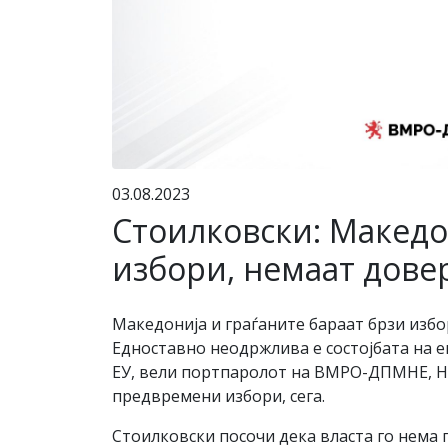
03.08.2023
Стоилковски: Македо
избори, немаат довер
Македонија и граѓаните бараат брзи избор
Едноставно неодржлива е состојбата на ек
ЕУ, вели портпаролот на ВМРО-ДПМНЕ, 
предвремени избори, сега.
Стоилковски посочи дека власта го нема 