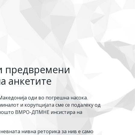
зи предвремени
на анкетите
 Македонија оди во погрешна насока.
иминалот и корупцијата сме се подалеку од
 зошто ВМРО-ДПМНЕ инсистира на
дневната нивна реторика за нив е само