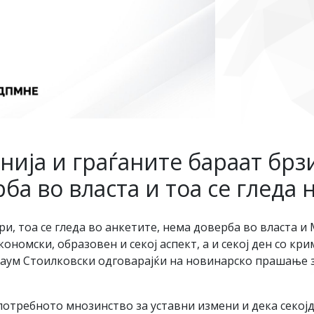
нија и граѓаните бараат бр
ба во власта и тоа се гледа 
и, тоа се гледа во анкетите, нема доверба во власта и
ономски, образовен и секој аспект, а и секој ден со кр
Наум Стоилковски одговарајќи на новинарско прашање
потребното мнозинство за уставни измени и дека секој