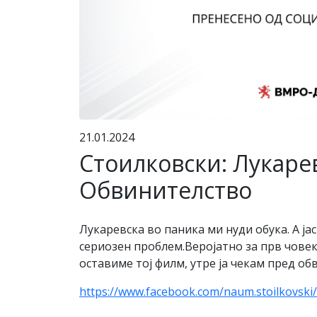
21.01.2024
Стоилковски: Лукарев
Обвинителство
Лукаревска во паника ми нуди обука. А ј
сериозен проблем.Веројатно за прв човек 
оставиме тој филм, утре ја чекам пред об
https://www.facebook.com/naum.stoilkovs