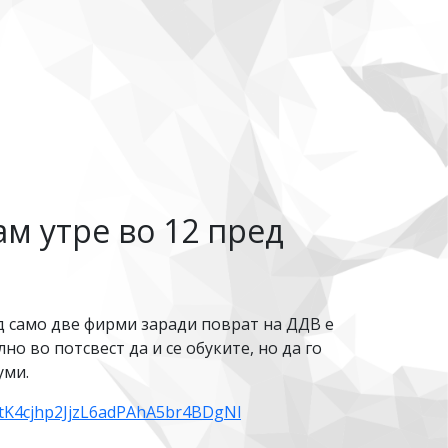
ам утре во 12 пред
од само две фирми заради поврат на ДДВ е
о во потсвест да и се обуките, но да го
уми.
tK4cjhp2JjzL6adPAhA5br4BDgNl