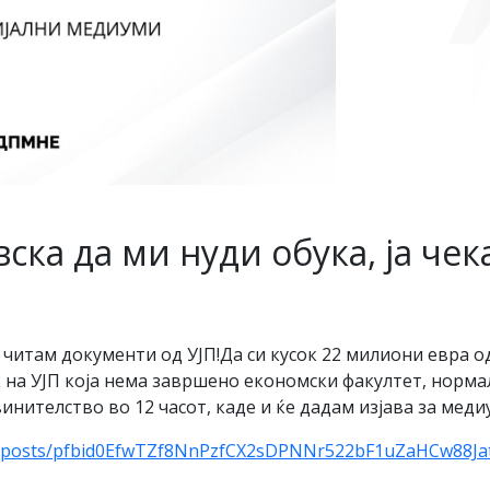
ска да ми нуди обука, ја чек
ас читам документи од УЈП!Да си кусок 22 милиони евра 
на УЈП која нема завршено економски факултет, нормалн
винителство во 12 часот, каде и ќе дадам изјава за меди
ki/posts/pfbid0EfwTZf8NnPzfCX2sDPNNr522bF1uZaHCw88Ja