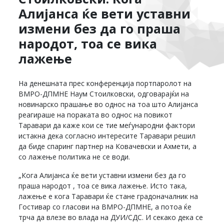
Алијанса ќе вети уставни
измени без да го праша
народот, тоа се вика
лажење
На денешната прес конференција портпаролот на
ВМРО-ДПМНЕ Наум Стоилковски, одговарајќи на
новинарско прашање во однос на тоа што Алијанса
реагираше на пораката во однос на повикот
Таравари да каже кои се тие меѓународни фактори
истакна дека согласно интересите Таравари решил
да биде спаринг партнер на Ковачевски и Ахмети, а
со лажење политика не се води.
„Кога Алијанса ќе вети уставни измени без да го
праша народот , тоа се вика лажење. Исто така,
лажење е кога Таравари ќе стане градоначалник на
Гостивар со гласови на ВМРО-ДПМНЕ, а потоа ќе
трча да влезе во влада на ДУИ/СДС. И секако дека се