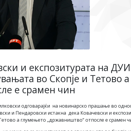
ски и експозитурата на ДУИ 
вањата во Скопје и Тетово 
ле е срамен чин
ковски одговарајќи на новинарско прашање во однос н
вски и Пендаровски истакна дека Ковачевски и експози
 Тетово а глумењето „државништво“ отпосле е срамен ч