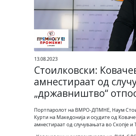
13.08.2023
Стоилковски: Ковачев
амнестираат од случу
„државништво“ отпос
Портпаролот на ВМРО-ДПМНЕ, Наум Стоил
Курти на Македонија и осудите од Коваче
амнестираат од случувањата во Скопје и