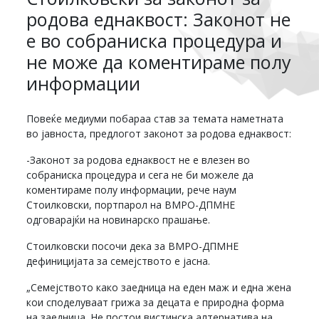
родова еднаквост: Законот не
е во собраниска процедура и
не може да коментираме полу
информации
Повеќе медиуми побараа став за темата наметната
во јавноста, предлогот законот за родова еднаквост:
-Законот за родова еднаквост не е влезен во
собраниска процедура и сега не би можеле да
коментираме полу информации, рече наум
Стоилковски, портпарол на ВМРО-ДПМНЕ
одговарајќи на новинарско прашање.
Стоилковски посочи дека за ВМРО-ДПМНЕ
дефиницијата за семејството е јасна.
„Семејството како заедница на еден маж и една жена
кои споделуваат грижа за децата е природна форма
на заедница. Не постои вистинска алтернатива на