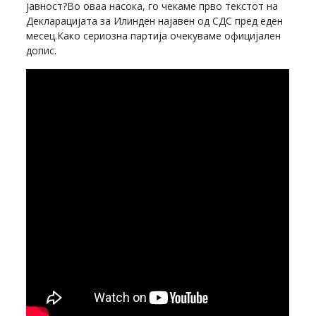
јавност?Во оваа насока, го чекаме прво текстот на
Декларацијата за Илинден најавен од СДС пред еден
месец.Како сериозна партија очекуваме официјален
допис.