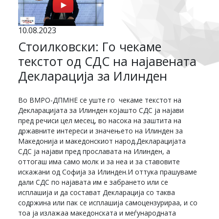
10.08.2023
Стоилковски: Го чекаме
текстот од СДС на најавената
Декларација за Илинден
Во ВМРО-ДПМНЕ се уште го чекаме текстот на
Декларацијата за Илинден којашто СДС ја најави
пред речиси цел месец, во насока на заштита на
државните интереси и значењето на Илинден за
Македонија и македонскиот народ.Декларацијата
СДС ја најави пред прославата на Илинден, а
оттогаш има само молк и за неа и за ставовите
искажани од Софија за Илинден.И оттука прашуваме
дали СДС по најавата им е забрането или се
исплашија и да состават Декларација со таква
содржина или пак се исплашија самоцензурираа, и со
тоа ја излажаа македонската и меѓународната