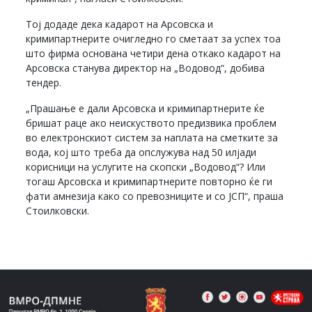
Тој додаде дека кадарот на Арсовска и
кримипартнерите очигледно го сметаат за успех тоа
што фирма основана четири дена откако кадарот на
Арсовска станува директор на „Водовод“, добива
тендер.
„Прашање е дали Арсовска и кримипартнерите ќе
бришат раце ако неискуството предизвика проблем
во електронскиот систем за наплата на сметките за
вода, кој што треба да опслужува над 50 илјади
корисници на услугите на скопски „Водовод“? Или
тогаш Арсовска и кримипартнерите повторно ќе ги
фати амнезија како со превозниците и со ЈСП“, праша
Стоилковски.