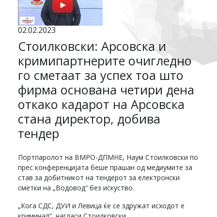
02.02.2023
Стоилковски: Арсовска и
кримипартнерите очигледно
го сметаат за успех тоа што
фирма основана четири дена
откако кадарот на Арсовска
стана директор, добива
тендер
Портпаролот на ВМРО-ДПМНЕ, Наум Стоилковски по
прес конференцијата беше прашан од медиумите за
став за добитникот на тендерот за електронски
сметки на „Водовод“ без искуство.
„Кога СДС, ДУИ и Левица ќе се здружат исходот е
криминал“, нагласи Стоилковски.