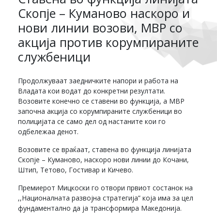
Скопје – Куманово наскоро и
нови линии возови, МВР со
акција против корумпираните
службеници
Продолжуваат заедничките напори и работа на
Владата кои водат до конкретни резултати.
Возовите конечно се ставени во функција, а МВР
започна акција со корумпираните службеници во
полицијата се само дел од настаните кои го
одбележаа денот.
Возовите се враќаат, ставена во функција линијата
Скопје – Куманово, наскоро нови линии до Кочани,
Штип, Тетово, Гостивар и Кичево.
Премиерот Мицкоски го отвори првиот состанок на
,,Националната развојна стратегија” која има за цел
фундаментално да ја трансформира Македонија.