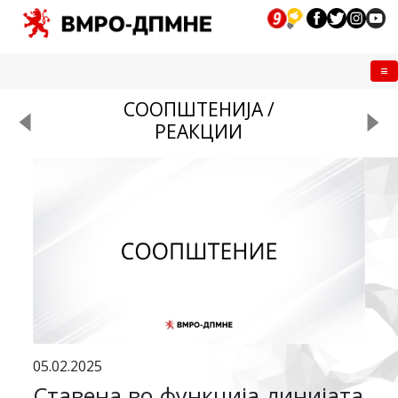
Me
СООПШТЕНИЈА /
РЕАКЦИИ
05.02.2025
Ставена во функција линијата