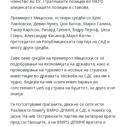
членство во ЕУ, стратешките позиции во НАТО
алијансата и нашите позиции и ставови.
Премиерот Мицкоски, оствари средби со Крис
Павловски, Девин Нунез, Џон Битов, Марко Галина,
Такер Карлсон, Ричард Гренел, Ендру Пејкоф, Џеси
Спиро, Александар Касаноф,Мајкл Ватли –
претседател на Републиканската партија на САД и
многу други средби.
Сиве овие средби на премиерот Мицкоски се за
подобрување на економијата на државата, како и
промовирање на туризмот и носење на странски
инвестиции во државата. Можеби на СДС ова им е
чудно, бидејќи на нив освен инвестирање во
сопствениот џеб од страна на Буџетот, за друго и не
знаеја.
Ги потсетуваме граѓаните, дека не се сите исти.
Разликата помеѓу ВМРО-ДПМНЕ и СДС е повеќе од
јасна. На нив сестринските партии им затвораа врати
пред состаноците, а на ВМРО-ДПМНЕ вратата е