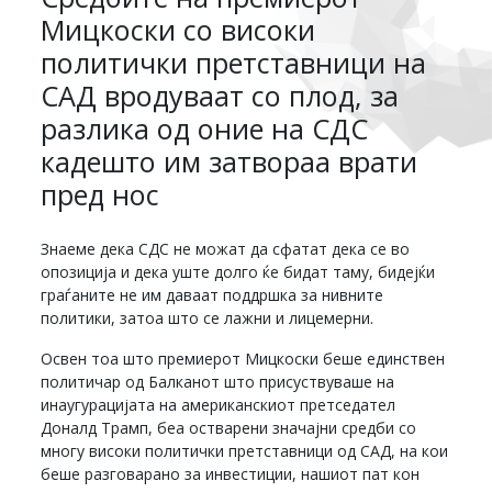
Мицкоски со високи
политички претставници на
САД вродуваат со плод, за
разлика од оние на СДС
кадешто им затвораа врати
пред нос
Знаеме дека СДС не можат да сфатат дека се во
опозиција и дека уште долго ќе бидат таму, бидејќи
граѓаните не им даваат поддршка за нивните
политики, затоа што се лажни и лицемерни.
Освен тоа што премиерот Мицкоски беше единствен
политичар од Балканот што присуствуваше на
инаугурацијата на американскиот претседател
Доналд Трамп, беа остварени значајни средби со
многу високи политички претставници од САД, на кои
беше разговарано за инвестиции, нашиот пат кон