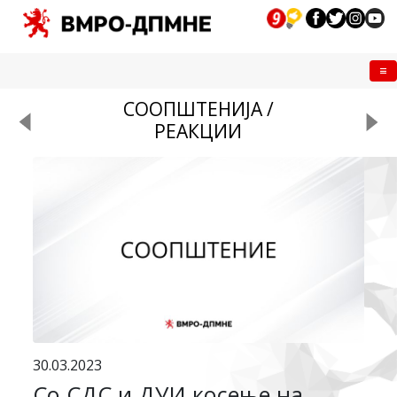
Me
СООПШТЕНИЈА /
РЕАКЦИИ
30.03.2023
Со СДС и ДУИ косење на