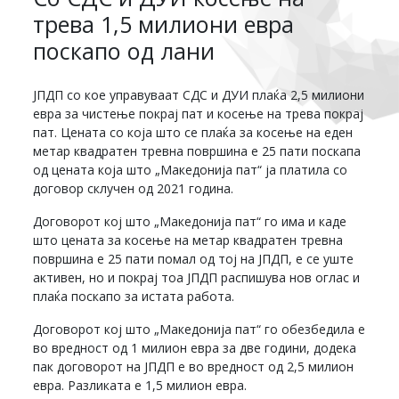
трева 1,5 милиони евра
поскапо од лани
ЈПДП со кое управуваат СДС и ДУИ плаќа 2,5 милиони
евра за чистење покрај пат и косење на трева покрај
пат. Цената со која што се плаќа за косење на еден
метар квадратен тревна површина е 25 пати поскапа
од цената која што „Македонија пат“ ја платила со
договор склучен од 2021 година.
Договорот кој што „Македонија пат“ го има и каде
што цената за косење на метар квадратен тревна
површина е 25 пати помал од тој на ЈПДП, е се уште
активен, но и покрај тоа ЈПДП распишува нов оглас и
плаќа поскапо за истата работа.
Договорот кој што „Македонија пат“ го обезбедила е
во вредност од 1 милион евра за две години, додека
пак договорот на ЈПДП е во вредност од 2,5 милион
евра. Разликата е 1,5 милион евра.