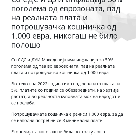
поголема од еврозоната, пад
на реалната плата и
потрошувачка кошничка од
1.000 евра, никогаш не било
полошо
Со СДС и ДУИ Македонија има инфлација за 50%
поголема од таа во еврозоната, пад на реалната
плата и потрошувачка кошничка од 1.000 евра.
Во текот на 2022 година има пад реалната плата за
5%, платите со години се обезвреднети, на хартија
растат, а во реалноста куповната моќ на народот е
се послаба.
Потрошувачката кошничка е речиси 1.000 евра, за да
се наполни потребни се 3 минимални плати.
Економијата никогаш не била во толку лоша