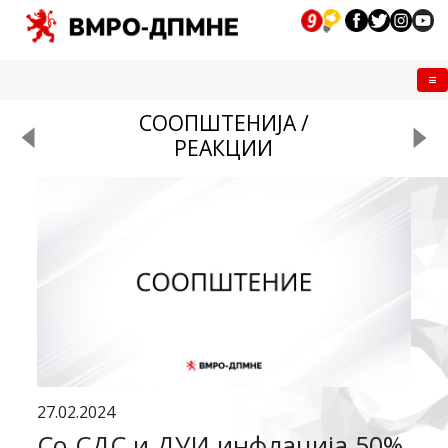
Me
СООПШТЕНИЈА /
РЕАКЦИИ
27.02.2024
Со СДС и ДУИ инфлација 50%