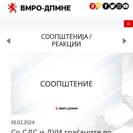
Me
СООПШТЕНИЈА /
РЕАКЦИИ
06.02.2024
Со СДС и ДУИ граѓаните во