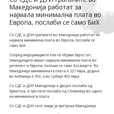
Македонија работат за
најмала минимална плата во
Европа, послаби се само БиХ
Со СДС и ДУИ граѓаните во Македонија работат за
најмала минимална плата во Европа, послаби се
само БиХ.
Според информациите кои ги објави Евростат,
Македонците имаат најмала минимална плата во
регионот и Европа, полоши се само Босанците. Во
Македонија минималната плата е 327 евра, додека
во Албанија е 350, а во Србија 402 евра.
Со СДС и ДУИ Македонија е двојно послаба од
Хрватска, а три пати послаба од Словенија во однос
на минималната плата.
Со СДС и ДУИ сите земји ја претркаа Македонија.