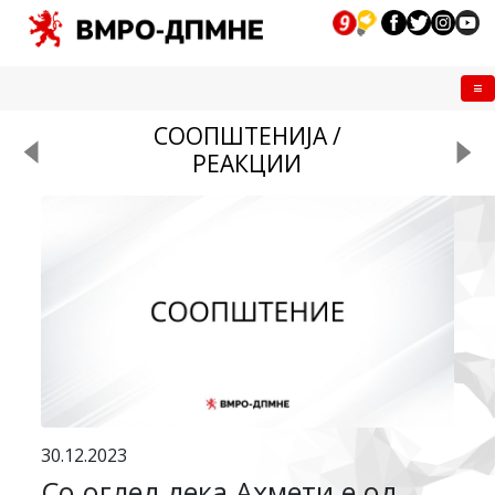
Me
СООПШТЕНИЈА /
РЕАКЦИИ
30.12.2023
Со оглед дека Ахмети е од