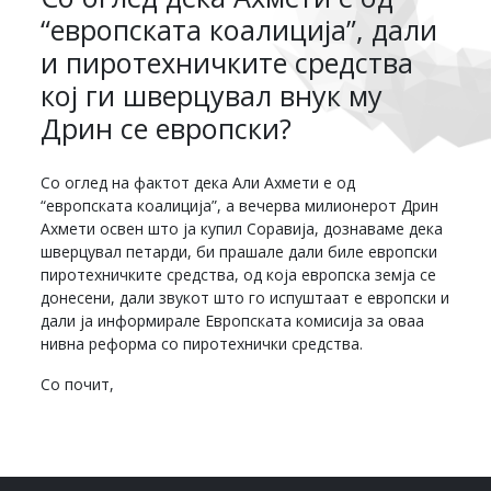
“европската коалиција”, дали
и пиротехничките средства
кој ги шверцувал внук му
Дрин се европски?
Со оглед на фактот дека Али Ахмети е од
“европската коалиција”, а вечерва милионерот Дрин
Ахмети освен што ја купил Соравија, дознаваме дека
шверцувал петарди, би прашале дали биле европски
пиротехничките средства, од која европска земја се
донесени, дали звукот што го испуштаат е европски и
дали ја информирале Европската комисија за оваа
нивна реформа со пиротехнички средства.
Со почит,