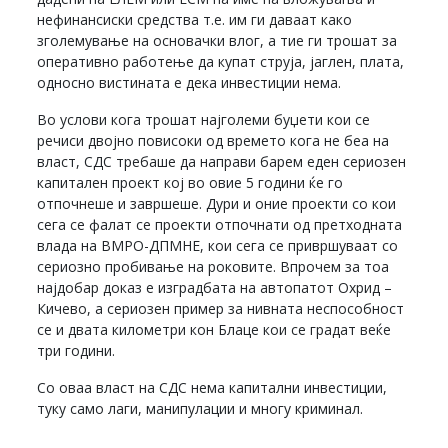
нефинансиски средства т.е. им ги даваат како
зголемување на основачки влог, а тие ги трошат за
оперативно работење да купат струја, јаглен, плата,
односно вистината е дека инвестиции нема.
Во услови кога трошат најголеми буџети кои се
речиси двојно повисоки од времето кога не беа на
власт, СДС требаше да направи барем еден сериозен
капитален проект кој во овие 5 години ќе го
отпочнеше и завршеше. Дури и оние проекти со кои
сега се фалат се проекти отпочнати од претходната
влада на ВМРО-ДПМНЕ, кои сега се привршуваат со
сериозно пробивање на роковите. Впрочем за тоа
најдобар доказ е изградбата на автопатот Охрид –
Кичево, а сериозен пример за нивната неспособност
се и двата километри кон Блаце кои се градат веќе
три години.
Со оваа власт на СДС нема капитални инвестиции,
туку само лаги, манипулации и многу криминал.