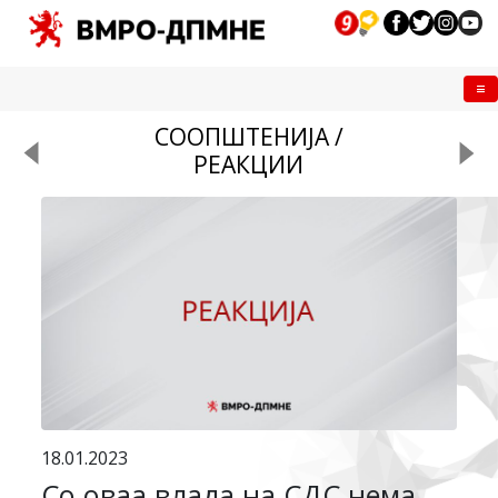
Me
СООПШТЕНИЈА /
РЕАКЦИИ
18.01.2023
Со оваа влада на СДС нема