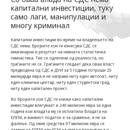
капитални инвестиции, туку
само лаги, манипулации и
многу криминал
Капитални инвестиции во време на владеењето на
СДС нема. Бројките кои ги изнесува СДС се
имагинарни и резултат на нивната статистичка
гимнастика. Тие се одлепени од реалноста, но
граѓаните не се. Граѓаните гледаат дека оваа власт
предводена од СДС и ДУИ за 5 години потроши 20
милијарди евра и не направи ниту еден автопат, ниту
еден клинички центар, ниту еден студентски град,
ниту еден капитален проект.
Во бројките кои СДС ги книжи како капитални
инвестиции влегуваат и 240 милиони евра за една
година кои владата му ги исплатила Владата на
ЕЛЕМ, и ваквиот податок е за срамење, а не за
фалење. Од овие средства 97 милиони евра се
дадени на ЕЛЕМ или ЕСМ на име на вложувања и