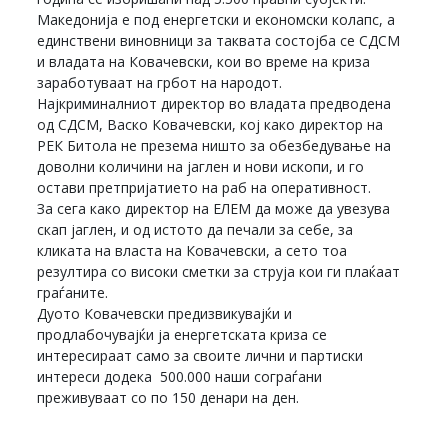
Македонија е под енергетски и економски колапс, а
единствени виновници за таквата состојба се СДСМ
и владата на Ковачевски, кои во време на криза
заработуваат на грбот на народот.
Најкриминалниот директор во владата предводена
од СДСМ, Васко Ковачевски, кој како директор на
РЕК Битола не презема ништо за обезбедување на
доволни количини на јаглен и нови ископи, и го
остави претпријатието на раб на оперативност.
За сега како директор на ЕЛЕМ да може да увезува
скап јаглен, и од истото да печали за себе, за
кликата на власта на Ковачевски, а сето тоа
резултира со високи сметки за струја кои ги плаќаат
граѓаните.
Дуото Ковачевски предизвикувајќи и
продлабочувајќи ја енергетската криза се
интересираат само за своите лични и партиски
интереси додека 500.000 наши сограѓани
преживуваат со по 150 денари на ден.