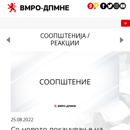
Me
СООПШТЕНИЈА /
РЕАКЦИИ
25.08.2022
Со новото покачување на