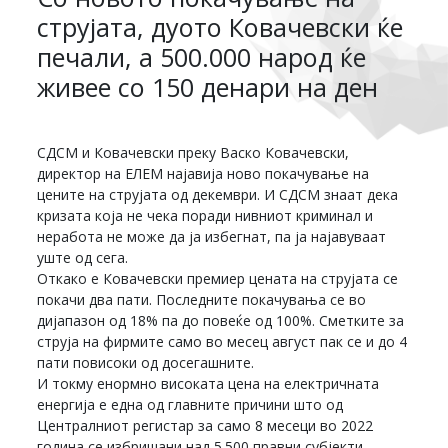
струјата, дуото Ковачевски ќе
печали, а 500.000 народ ќе
живее со 150 денари на ден
СДСМ и Ковачевски преку Васко Ковачевски,
директор на ЕЛЕМ најавија ново покачување на
цените на струјата од декември. И СДСМ знаат дека
кризата која не чека поради нивниот криминал и
неработа не може да ја избегнат, па ја најавуваат
уште од сега.
Откако е Ковачевски премиер цената на струјата се
покачи два пати. Последните покачувања се во
дијапазон од 18% па до повеќе од 100%. Сметките за
струја на фирмите само во месец август пак се и до 4
пати повисоки од досегашните.
И токму енормно високата цена на електричната
енергија е една од главните причини што од
Централниот регистар за само 8 месеци во 2022
година се избришани над 5.500 правни субјекти.