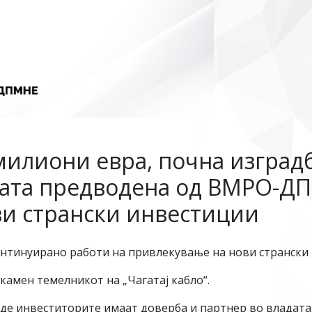
 милиони евра, почна изград
адата предводена од ВМРО-Д
ви странски инвестиции
тинуирано работи на привлекување на нови странски 
амен темелникот на „Чагатај кабло“.
аде инвеститорите имаат доверба и партнер во владата