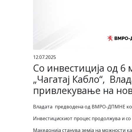
12.07.2025
Со инвестиција од 6
„Чагатај Кабло“, Вл
привлекување на но
Владата предводена од ВМРО-ДПМНЕ кон
Инвестицискиот процес продолжува и со к
Македонија станува земја на можности к