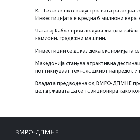
Во Технолошко индустриската развојна зо
Инвестицијата е вредна 6 милиони евра, 
Чагатај Кабло произведува жици и кабли 
камиони, градежни машини.
Инвестиции се доказ дека економијата се
Македонија станува атрактивна дестинац
поттикнуваат технолошкиот напредок и 
Владата предводена од ВМРО-ДПМНЕ прод
цел државата да се позиционира како ко
ВМРО-ДПМНЕ