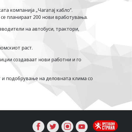
ата компанија „Чагатај кабло“.
 се планираат 200 нови вработувања.
зводители на автобуси, трактори,
номскиот раст.
иции создаваат нови работни и го
 и подобрување на деловната клима со