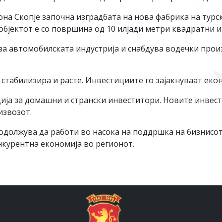
на Скопје започна изградбата на нова фабрика на турск
објектот е со површина од 10 илјади метри квадратни и
за автомобилската индустрија и снабдува водечки прои
 стабилизира и расте. Инвестициите го зајакнуваат еко
ија за домашни и странски инвеститори. Новите инвест
извозот.
олжува да работи во насока на поддршка на бизнисот
нкурентна економија во регионот.