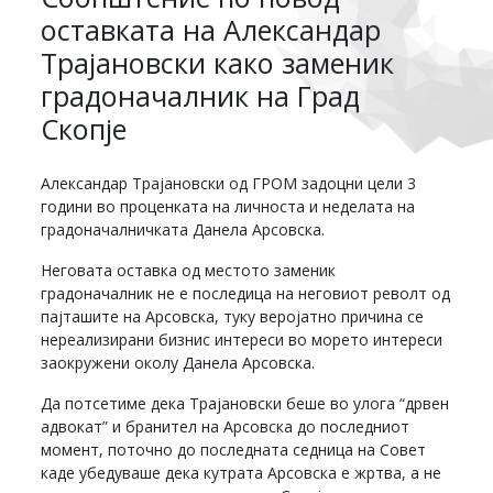
оставката на Александар
Трајановски како заменик
градоначалник на Град
Скопје
Александар Трајановски од ГРОМ задоцни цели 3
години во проценката на личноста и неделата на
градоначалничката Данела Арсовска.
Неговата оставка од местото заменик
градоначалник не е последица на неговиот револт од
пајташите на Арсовска, туку веројатно причина се
нереализирани бизнис интереси во морето интереси
заокружени околу Данела Арсовска.
Да потсетиме дека Трајановски беше во улога “дрвен
адвокат” и бранител на Арсовска до последниот
момент, поточно до последната седница на Совет
каде убедуваше дека кутрата Арсовска е жртва, а не