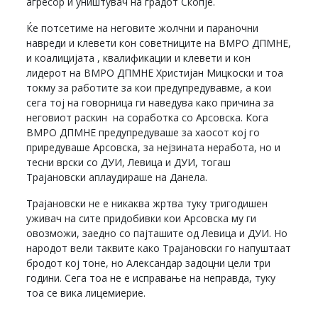
агресор и уништувач на градот Скопје.
Ќе потсетиме на неговите жолчни и параночни
навреди и клевети кон советниците на ВМРО ДПМНЕ,
и коалицијата , квалификации и клевети и кон
лидерот на ВМРО ДПМНЕ Христијан Мицкоски и тоа
токму за работите за кои предупредувавме, а кои
сега тој на говорница ги наведува како причина за
неговиот раскин на соработка со Арсовска. Кога
ВМРО ДПМНЕ предупредуваше за хаосот кој го
приредуваше Арсовска, за нејзината неработа, но и
тесни врски со ДУИ, Левица и ДУИ, тогаш
Трајановски аплаудираше на Данела.
Трајановски не е никаква жртва туку тригодишен
уживач на сите придобивки кои Арсовска му ги
овозможи, заедно со пајташите од Левица и ДУИ. Но
народот вели таквите како Трајановски го напуштаат
бродот кој тоне, но Александар задоцни цели три
години. Сега тоа не е исправање на неправда, туку
тоа се вика лицемиерие.