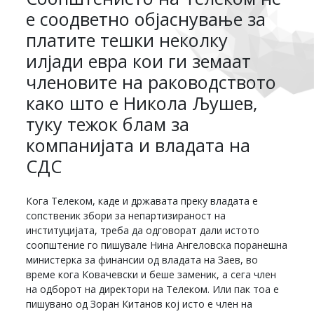
е соодветно објаснување за
платите тешки неколку
илјади евра кои ги земаат
членовите на раководството
како што е Никола Љушев,
туку тежок блам за
компанијата и владата на
СДС
Кога Телеком, каде и државата преку владата е
сопственик збори за непартизираност на
институцијата, треба да одговорат дали истото
соопштение го пишувале Нина Ангеловска поранешна
министерка за финансии од владата на Заев, во
време кога Ковачевски и беше заменик, а сега член
на одборот на директори на Телеком. Или пак тоа е
пишувано од Зоран Китанов кој исто е член на