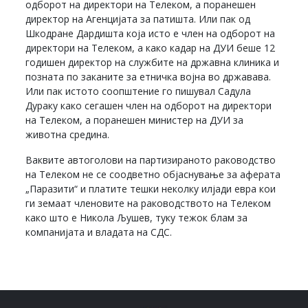
одборот на директори на Телеком, а поранешен
директор на Агенцијата за патишта. Или пак од
Шкодране Дардишта која исто е член на одборот на
директори на Телеком, а како кадар на ДУИ беше 12
годишен директор на службите на државна клиника и
позната по заканите за етничка војна во државава.
Или пак истото соопштение го пишувал Садула
Дураку како сегашен член на одборот на директори
на Телеком, а поранешен министер на ДУИ за
животна средина.
Ваквите автоголови на партизираното раководство
на Телеком не се соодветно објаснување за аферата
„Паразити“ и платите тешки неколку илјади евра кои
ги земаат членовите на раководството на Телеком
како што е Никола Љушев, туку тежок блам за
компанијата и владата на СДС.